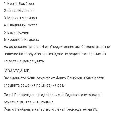
1. Йовко Ламбрев
2. Стоян Мишинев
3. Мариян Маринов
4. Владимир Костов
5. Васил Колев
6. Христина Недкова
На основание чл. 9 ал. 4 от Учредителния акт бе констатирано
наличие на кворум за провеждане на редовно събрание на
Съвета на Фондацията.
IV. ЗАСЕДАНИЕ
Заседанието беше открито от Йовко Ламбрев и бяха взети
следните решения по Дневния ред:
По т.1 Разглеждане и одобрение на Годишен счетоводен
отчет на ФОП за 2010 година.
Йовко Ламбрев, в качеството си на Председател на УС,