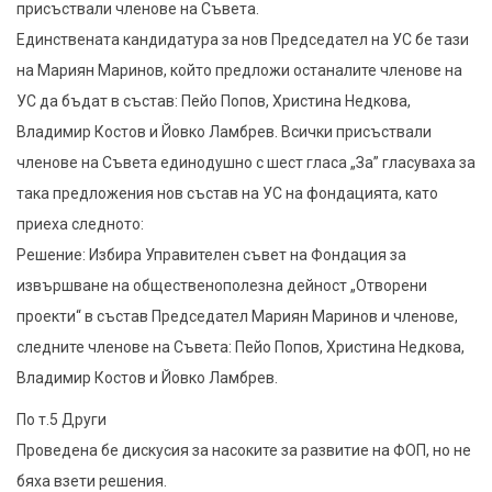
присъствали членове на Съвета.
Единствената кандидатура за нов Председател на УС бе тази
на Мариян Маринов, който предложи останалите членове на
УС да бъдат в състав: Пейо Попов, Христина Недкова,
Владимир Костов и Йовко Ламбрев. Всички присъствали
членове на Съвета единодушно с шест гласа „За” гласуваха за
така предложения нов състав на УС на фондацията, като
приеха следното:
Решение: Избира Управителен съвет на Фондация ‬за
извършване на общественополезна дейност‭ ‬„Отворени
проекти‭“ в състав Председател Мариян Маринов и членове,
следните членове на Съвета: Пейо Попов, Христина Недкова,
Владимир Костов и Йовко Ламбрев.
По т.5 Други
Проведена бе дискусия за насоките за развитие на ФОП, но не
бяха взети решения.