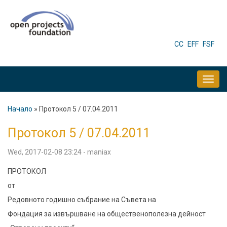
Skip
to
main
HEADER
CC
EFF
FSF
MENU
content
MAIN
NAVIGATION
Начало
Протокол 5 / 07.04.2011
Breadcrumb
Протокол 5 / 07.04.2011
Wed, 2017-02-08 23:24
-
maniax
ПРОТОКОЛ
от
Редовното годишно събрание на Съвета на
Фондация ‬за извършване на общественополезна дейност‭