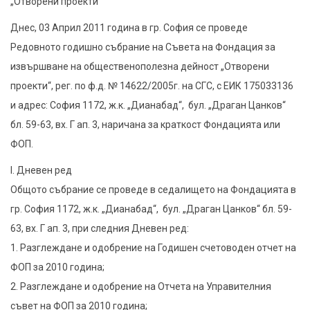
‬„Отворени проекти‭“
Днес, 03 Април 2011 година в гр. София се проведе
Редовното годишно събрание на Съвета на Фондация ‬за
извършване на общественополезна дейност‭ ‬„Отворени
проекти‭“‬, ‭‬рег.‭ ‬по ф.д.‭ № ‬14622/2005г.‭ ‬на СГС,‭ ‬с ЕИК ‬175033136‭
‬и адрес:‭ ‬София‭ ‬1172,‭ ‬ж.к.‭ „‬Дианабад‭“‬,‭ ‬ бул.‭ „‬Драган Цанков‭“
‬бл.‭ ‬59-63,‭ ‬вх.‭ ‬Г ап.‭ ‬3, наричана за краткост Фондацията или
ФОП.
I. Дневен ред
Общото събрание се проведе в седалището на Фондацията в
гр. София‭ ‬1172,‭ ‬ж.к.‭ „‬Дианабад‭“‬,‭ ‬ бул.‭ „‬Драган Цанков‭“ ‬бл.‭ ‬59-
63,‭ ‬вх.‭ ‬Г ап.‭ ‬3, при следния Дневен ред:
1. Разглеждане и одобрение на Годишен счетоводен отчет на
ФОП за 2010 година;
2. Разглеждане и одобрение на Отчета на Управителния
съвет на ФОП за 2010 година;