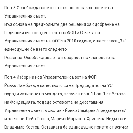
По т.3 Освобождаване от отговорност на членовете на
Управителния съвет.
Въз основа на предходните две решения за одобрение на
Годишния счетоводен отчет на ФОП и Отчета на
Управителния съвет на ФОП за 2010 година, с шест гласа „За”
единодушно бе взето следното:
Решение: Освобождава от отговорност на членовете на
Управителния съвет.
По т.4 Избор на нов Управителен съвет на ФОП
Йовко Ламбрев, в качеството си на Председател на УС,
поради изтичане на мандата, посочен в чл. 11 ал. 1 от Устава
на Фондацията, подаде оставката на досегашния
Управителен съвет, в състав - Йовко Ламбрев /председател/
и членове: Пейо Попов, Мариян Маринов, Христина Недкова и
Владимир Костов. Оставката бе единодушно приета от всички