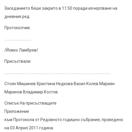
Заседанието беше закрито в 11:50 поради изчерпване на
дневния ред.
Протоколчик:
..............................
/Йовко Ламбрев/
Присъствали:
....................... ......................... ................... ........................ .........................
Стоян Мишинев Христина Недкова Васил Колев Мариян
Маринов Владимир Костов
Списък На присъстващите
Приложение
към Протокола от Редовното годишно събрание, проведено
на 03 Април 2011 година.