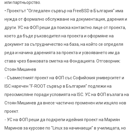
или партньорство.
• Проектът "Огледален сървър на FreeBSD в България" има
нужда от формално обслужване на документация, дарения и
други. УС на ФОП реши да поиска контактно лице от проекта,
което да бъде ръководител на проекта и оформяне на
документ за сътрудничество на база, на който се определя
реда и начина даренията за проекта и усвояването им да
става чрез банковата сметка на Фондацията. Отговорник:
Стоян Мишинев
- Съвместният проект на ФОП със Софийския университет и
ISC наречен "F-ROOT сървър в България" подлежи на
преосмисляне поради условията на ISC. УС на ФОП възлага на
Стоян Мишинев да внесе частично променен или изцяло нов
проект.
- УС на ФОП реши да подкрепи идейния проект на Мариян
Маринов за курсове по "Linux за начинаещи" в училищата, но