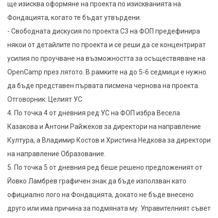
ще изисква оформяне на проекта по изискванията на
Фондацията, когато те бъдат утвърдени.
- Свободната дискусия по проекта C3 на ФОП предефинира
някои от детайлите по проекта и се реши да се концентрират
усилия по проучване на възможността за осъществяване на
OpenCamp през лятото. В рамките на до 5-6 седмици е нужно
да бъде представен първата писмена чернова на проекта.
Отговорник: Целият УС
4. По точка 4 от дневния ред УС на ФОП избра Весела
Казакова и Антони Райжеков за директори на направление
Култура, а Владимир Костов и Христина Недкова за директори
на направление Образование.
5. По точка 5 от дневния ред беше решено предложеният от
Йовко Ламбрев графичен знак да бъде използван като
официално лого на Фондацията, докато не бъде внесено
друго или има причина за подмяната му. Управителният съвет