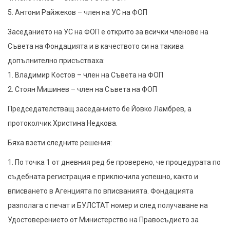
5. Антони Райжеков – член на УС на ФОП
Заседанието на УС на ФОП е открито за всички членове на
Съвета на Фондацията и в качеството си на такива
допълнително присъстваха:
1. Владимир Костов – член на Съвета на ФОП
2. Стоян Мишинев – член на Съвета на ФОП
Председателстващ заседанието бе Йовко Ламбрев, а
протоколчик Христина Недкова.
Бяха взети следните решения:
1. По точка 1 от дневния ред бе проверено, че процедурата по
съдебната регистрация е приключила успешно, както и
вписването в Агенцията по вписванията. Фондацията
разполага с печат и БУЛСТАТ номер и след получаване на
Удостоверението от Министерство на Правосъдието за