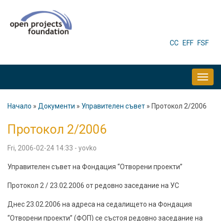
Skip
to
main
HEADER
CC
EFF
FSF
MENU
content
MAIN
NAVIGATION
Начало
Документи
Управителен съвет
Протокол 2/2006
Breadcrumb
Протокол 2/2006
Fri, 2006-02-24 14:33
-
yovko
Управителен съвет на Фондация “Отворени проекти”
Протокол 2 / 23.02.2006 от редовно заседание на УС
Днес 23.02.2006 на адреса на седалището на Фондация
“Отворени проекти” (ФОП) се състоя редовно заседание на