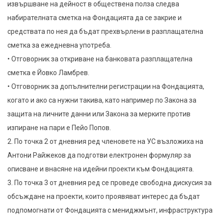
извършване на дейност в обществена полза следва
набирателната сметка на Фондацията да се закрие и
средствата по нея да бъдат прехвърлени в разплащателна
сметка за ежедневна употреба.
• Отговорник за откриване на банковата разплащателна
сметка е Йовко Ламбрев.
• Отговорник за допълнителни регистрации на Фондацията,
когато и ако са нужни такива, като например по Закона за
защита на личните данни или Закона за мерките против
изпиране на пари е Пейо Попов.
2. По точка 2 от дневния ред членовете на УС възложиха на
Антони Райжеков да подготви електронен формуляр за
описване и внасяне на идейни проекти към Фондацията.
3. По точка 3 от дневния ред се проведе свободна дискусия за
обсъждане на проекти, които проявяват интерес да бъдат
подпомогнати от Фондацията с мениджмънт, инфраструктура